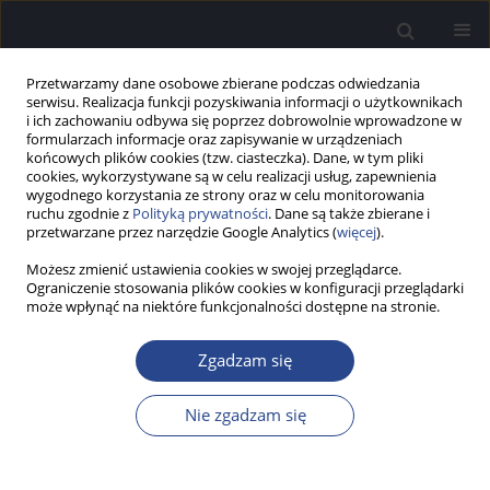
Przetwarzamy dane osobowe zbierane podczas odwiedzania
serwisu. Realizacja funkcji pozyskiwania informacji o użytkownikach
i ich zachowaniu odbywa się poprzez dobrowolnie wprowadzone w
formularzach informacje oraz zapisywanie w urządzeniach
końcowych plików cookies (tzw. ciasteczka). Dane, w tym pliki
cookies, wykorzystywane są w celu realizacji usług, zapewnienia
wygodnego korzystania ze strony oraz w celu monitorowania
ruchu zgodnie z
Polityką prywatności
. Dane są także zbierane i
Autor
Edyta Zielińska
przetwarzane przez narzędzie Google Analytics (
więcej
).
Możesz zmienić ustawienia cookies w swojej przeglądarce.
PRACA BADAWCZA
Ograniczenie stosowania plików cookies w konfiguracji przeglądarki
Relacje rodzinne i zachowania słuchowe dzieci z
może wpłynąć na niektóre funkcjonalności dostępne na stronie.
centralnymi zaburzeniami przetwarzania
słuchowego (CAPD) a stres rodzicielski
Zgadzam się
Joanna Kobosko
,
Lech Śliwa
,
Małgorzata Ganc
,
Edyta Zielińska
,
Monika
Nie zgadzam się
Cinkowska
,
W. Wiktor Jędrzejczak
,
Henryk Skarżyński
Now Audiofonol 2026;15(2):41-60
Statystyki