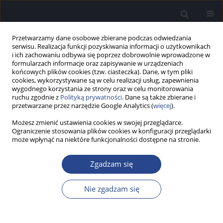
Przetwarzamy dane osobowe zbierane podczas odwiedzania
serwisu. Realizacja funkcji pozyskiwania informacji o użytkownikach
i ich zachowaniu odbywa się poprzez dobrowolnie wprowadzone w
formularzach informacje oraz zapisywanie w urządzeniach
końcowych plików cookies (tzw. ciasteczka). Dane, w tym pliki
cookies, wykorzystywane są w celu realizacji usług, zapewnienia
wygodnego korzystania ze strony oraz w celu monitorowania
ruchu zgodnie z
Polityką prywatności
. Dane są także zbierane i
Autor
Monika Boruta
przetwarzane przez narzędzie Google Analytics (
więcej
).
Możesz zmienić ustawienia cookies w swojej przeglądarce.
STUDIUM PRZYPADKU
Ograniczenie stosowania plików cookies w konfiguracji przeglądarki
Niektóre przyczyny niepowodzeń chirurgicznego
może wpłynąć na niektóre funkcjonalności dostępne na stronie.
leczenia otosklerozy na podstawie opisu
przypadku
Zgadzam się
Henryk Skarżyński
,
Łukasz Plichta
,
Beata Dziendziel
,
Monika Boruta
,
Nie zgadzam się
Piotr Henryk Skarżyński
Now Audiofonol 2018;7(1):53-58
DOI
:
https://doi.org/10.17431/1002769
Statystyki