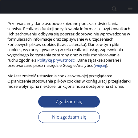
Przetwarzamy dane osobowe zbierane podczas odwiedzania
serwisu. Realizacja funkcji pozyskiwania informacji o użytkownikach
i ich zachowaniu odbywa się poprzez dobrowolnie wprowadzone w
formularzach informacje oraz zapisywanie w urządzeniach
końcowych plików cookies (tzw. ciasteczka). Dane, w tym pliki
cookies, wykorzystywane są w celu realizacji usług, zapewnienia
wygodnego korzystania ze strony oraz w celu monitorowania
ruchu zgodnie z
Polityką prywatności
. Dane są także zbierane i
Autor
Małgorzata Zgoda
przetwarzane przez narzędzie Google Analytics (
więcej
).
Możesz zmienić ustawienia cookies w swojej przeglądarce.
PRACA BADAWCZA
Ograniczenie stosowania plików cookies w konfiguracji przeglądarki
Efektywność treningu słuchowego osób z
może wpłynąć na niektóre funkcjonalności dostępne na stronie.
częściową głuchotą po wszczepieniu implantu
ślimakowego w ocenie pacjentów i logopedów
Zgadzam się
Joanna Solnica
,
Joanna Kobosko
,
Agnieszka Pankowska
,
Małgorzata
Nie zgadzam się
Zgoda
,
Henryk Skarżyński
Now Audiofonol 2012;1(1):31-37
DOI
:
https://doi.org/10.17431/882779
Statystyki