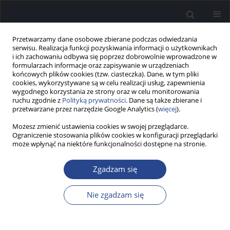
Przetwarzamy dane osobowe zbierane podczas odwiedzania
serwisu. Realizacja funkcji pozyskiwania informacji o użytkownikach
i ich zachowaniu odbywa się poprzez dobrowolnie wprowadzone w
formularzach informacje oraz zapisywanie w urządzeniach
końcowych plików cookies (tzw. ciasteczka). Dane, w tym pliki
cookies, wykorzystywane są w celu realizacji usług, zapewnienia
wygodnego korzystania ze strony oraz w celu monitorowania
ruchu zgodnie z
Polityką prywatności
. Dane są także zbierane i
Archiwum
przetwarzane przez narzędzie Google Analytics (
więcej
).
2/2024 vol. 13
Możesz zmienić ustawienia cookies w swojej przeglądarce.
Ograniczenie stosowania plików cookies w konfiguracji przeglądarki
może wpłynąć na niektóre funkcjonalności dostępne na stronie.
Pobierz numer 2/2024 vol. 13 (PDF)
Zgadzam się
Nie zgadzam się
SŁOWO WSTĘPNE
Słowo wstępne