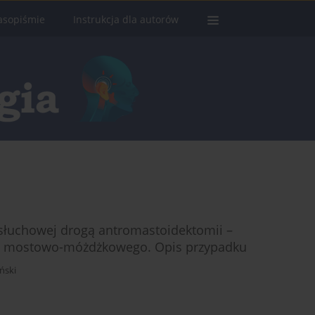
asopiśmie
Instrukcja dla autorów
 słuchowej drogą antromastoidektomii –
ta mostowo-móżdżkowego. Opis przypadku
ński