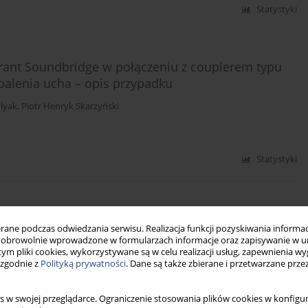
Statystyki
ant Soundbridge w połączeniu z couplerem typu
alenia ucha – opis przypadku
lyak
,
Piotr Henryk Skarżyński
Statystyki
ego i implantów zakotwiczonych w kości
ne podczas odwiedzania serwisu. Realizacja funkcji pozyskiwania informacj
iu zaburzeń słuchu
obrowolnie wprowadzone w formularzach informacje oraz zapisywanie w u
 tym pliki cookies, wykorzystywane są w celu realizacji usług, zapewnienia 
j Mrówka
,
Marek Porowski
,
Anna Fabijańska
,
Piotr Henryk Skarżyński
 zgodnie z
Polityką prywatności
. Dane są także zbierane i przetwarzane prze
s w swojej przeglądarce. Ograniczenie stosowania plików cookies w konfigur