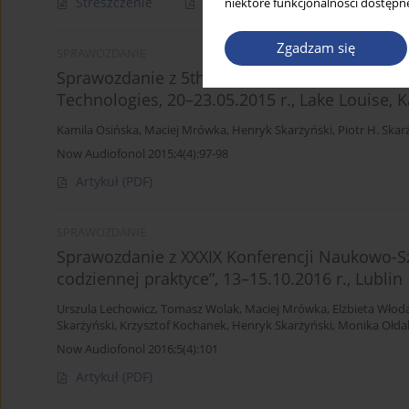
Streszczenie
Artykuł
(PDF)
niektóre funkcjonalności dostępne
Zgadzam się
SPRAWOZDANIE
Sprawozdanie z 5th International Congress o
Technologies, 20–23.05.2015 r., Lake Louise, 
Kamila Osińska
,
Maciej Mrówka
,
Henryk Skarżyński
,
Piotr H. Skar
Now Audiofonol 2015;4(4):97-98
Artykuł
(PDF)
SPRAWOZDANIE
Sprawozdanie z XXXIX Konferencji Naukowo-Sz
codziennej praktyce”, 13–15.10.2016 r., Lublin
Urszula Lechowicz
,
Tomasz Wolak
,
Maciej Mrówka
,
Elżbieta Włod
Skarżyński
,
Krzysztof Kochanek
,
Henryk Skarżyński
,
Monika Ołda
Now Audiofonol 2016;5(4):101
Artykuł
(PDF)