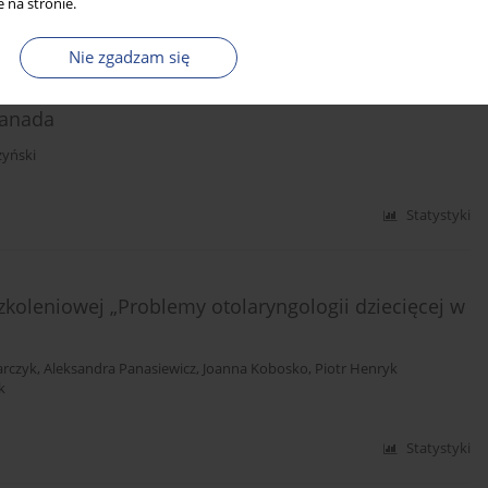
Statystyki
 na stronie.
Nie zgadzam się
n Bone Conduction Hearing and Related
Kanada
żyński
Statystyki
koleniowej „Problemy otolaryngologii dziecięcej w
arczyk
,
Aleksandra Panasiewicz
,
Joanna Kobosko
,
Piotr Henryk
k
Statystyki