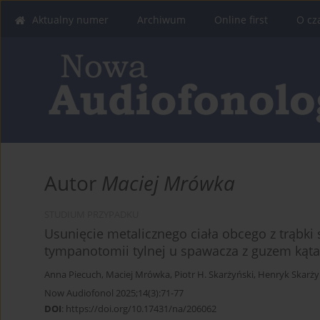
Aktualny numer
Archiwum
Online first
O cz
Autor
Maciej Mrówka
STUDIUM PRZYPADKU
Usunięcie metalicznego ciała obcego z trąbki
tympanotomii tylnej u spawacza z guzem ką
Anna Piecuch
,
Maciej Mrówka
,
Piotr H. Skarżyński
,
Henryk Skarży
Now Audiofonol 2025;14(3):71-77
DOI
:
https://doi.org/10.17431/na/206062