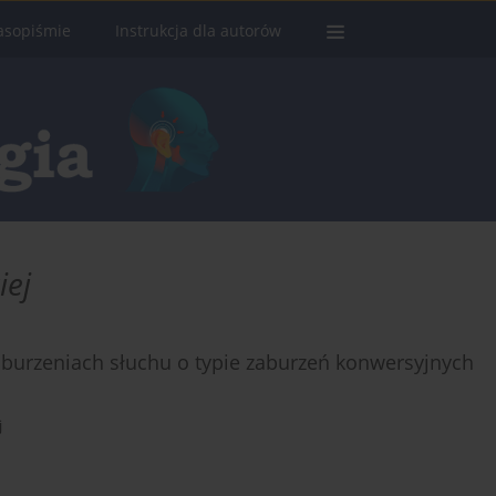
asopiśmie
Instrukcja dla autorów
iej
burzeniach słuchu o typie zaburzeń konwersyjnych
j