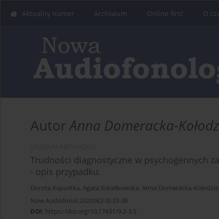
Aktualny numer
Archiwum
Online first
O cz
Autor
Anna Domeracka-Kołodz
STUDIUM PRZYPADKU
Trudności diagnostyczne w psychogennych za
- opis przypadku.
Dorota Kapustka
,
Agata Szkiełkowska
,
Anna Domeracka-Kołodzie
Now Audiofonol 2020;9(2-3):33-38
DOI
:
https://doi.org/10.17431/9.2-3.5