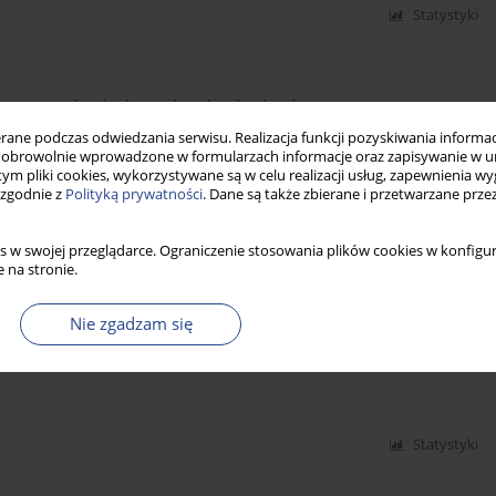
Statystyki
ym zapaleniu krtani – doniesienie wstępne
ne podczas odwiedzania serwisu. Realizacja funkcji pozyskiwania informacj
lżbieta Włodarczyk
,
Małgorzata Mueller-Malesińska
obrowolnie wprowadzone w formularzach informacje oraz zapisywanie w u
 tym pliki cookies, wykorzystywane są w celu realizacji usług, zapewnienia 
 zgodnie z
Polityką prywatności
. Dane są także zbierane i przetwarzane prze
Statystyki
s w swojej przeglądarce. Ograniczenie stosowania plików cookies w konfigur
 na stronie.
Nie zgadzam się
wska
,
Paulina Krasnodębska
Statystyki