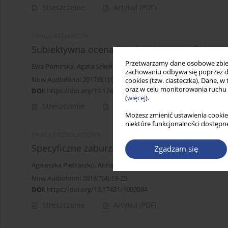
Streszczenie
Artykuł
(PDF)
PRACA BADAWCZA
Subiektywna ocena jakości głosu w refluksow
Przetwarzamy dane osobowe zbiera
Ewa Pomirska
,
Agata Szkiełkowska
,
Anna Domeracka-Kołodziej
,
E
zachowaniu odbywa się poprzez d
Now Audiofonol 2017;6(1):52-60
cookies (tzw. ciasteczka). Dane, w
oraz w celu monitorowania ruchu
DOI
:
https://doi.org/10.17431/901376
(
więcej
).
Streszczenie
Artykuł
(PDF)
Możesz zmienić ustawienia cookie
niektóre funkcjonalności dostępne
PRACA PRZEGLĄDOWA
Specyficzne zaburzenia mowy i języka
Zgadzam się
Agnieszka Pietraszko
,
Anna Domeracka-Kołodziej
,
Agata Szkiełko
Now Audiofonol 2018;7(4):19-25
DOI
:
https://doi.org/10.17431/1003094
Streszczenie
Artykuł
(PDF)