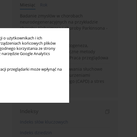
Miesiąc
Rok
Badanie zmysłów w chorobach
neurodegeneracyjnych na przykładzie
choroby Alzheimera i choroby Parkinsona -
przegląd literatury
i o użytkownikach i ich
rządzeniach końcowych plików
Choroba Meniere’a – patogeneza,
wygodnego korzystania ze strony
diagnostyka, niechirurgiczne metody
z narzędzie Google Analytics
leczenia i kontrowersje. Praca przeglądowa
Relacje rodzinne i zachowania słuchowe
acji przeglądarki może wpłynąć na
dzieci z centralnymi zaburzeniami
przetwarzania słuchowego (CAPD) a stres
rodzicielski
Indeksy
Indeks słów kluczowych
Indeks dziedzin