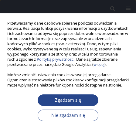
Przetwarzamy dane osobowe zbierane podczas odwiedzania
serwisu. Realizacja funkcji pozyskiwania informacji o użytkownikach
i ich zachowaniu odbywa się poprzez dobrowolnie wprowadzone w
formularzach informacje oraz zapisywanie w urządzeniach
końcowych plików cookies (tzw. ciasteczka). Dane, w tym pliki
cookies, wykorzystywane są w celu realizacji usług, zapewnienia
wygodnego korzystania ze strony oraz w celu monitorowania
ruchu zgodnie z
Polityką prywatności
. Dane są także zbierane i
Archiwum
przetwarzane przez narzędzie Google Analytics (
więcej
).
3/2015 vol. 4
Możesz zmienić ustawienia cookies w swojej przeglądarce.
Ograniczenie stosowania plików cookies w konfiguracji przeglądarki
może wpłynąć na niektóre funkcjonalności dostępne na stronie.
SŁOWO WSTĘPNE
Zgadzam się
Wstęp
Henryk Skarżyński
Nie zgadzam się
Now Audiofonol 2015;4(3):5
Statystyki