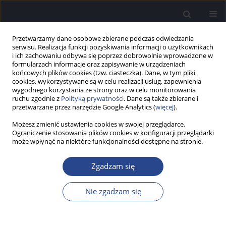
Przetwarzamy dane osobowe zbierane podczas odwiedzania
serwisu. Realizacja funkcji pozyskiwania informacji o użytkownikach
i ich zachowaniu odbywa się poprzez dobrowolnie wprowadzone w
formularzach informacje oraz zapisywanie w urządzeniach
końcowych plików cookies (tzw. ciasteczka). Dane, w tym pliki
cookies, wykorzystywane są w celu realizacji usług, zapewnienia
wygodnego korzystania ze strony oraz w celu monitorowania
ruchu zgodnie z
Polityką prywatności
. Dane są także zbierane i
Autor
Anna Geremek-
przetwarzane przez narzędzie Google Analytics (
więcej
).
Samsonowicz
Możesz zmienić ustawienia cookies w swojej przeglądarce.
Ograniczenie stosowania plików cookies w konfiguracji przeglądarki
może wpłynąć na niektóre funkcjonalności dostępne na stronie.
PRAKTYKA KLINICZNA
Model postępowania diagnostyczno-
Zgadzam się
terapeutycznego wobec niemowlęcia i jego
rodziny przed operacją wszczepienia implantu
Nie zgadzam się
ślimakowego
Anna Geremek-Samsonowicz
,
Lidia Katarzyna Kłonica
,
Joanna
Rostkowska
,
Magda Piełuć
,
Henryk Skarżyński