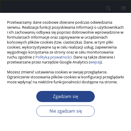
Przetwarzamy dane osobowe zbierane podczas odwiedzania
serwisu. Realizacja funkcji pozyskiwania informacji o użytkownikach
i ich zachowaniu odbywa się poprzez dobrowolnie wprowadzone w
formularzach informacje oraz zapisywanie w urządzeniach
końcowych plików cookies (tzw. ciasteczka). Dane, w tym pliki
cookies, wykorzystywane są w celu realizacji usług, zapewnienia
wygodnego korzystania ze strony oraz w celu monitorowania
ruchu zgodnie z
Polityką prywatności
. Dane są także zbierane i
Autor
Adam Walkowiak
przetwarzane przez narzędzie Google Analytics (
więcej
).
Możesz zmienić ustawienia cookies w swojej przeglądarce.
SPRAWOZDANIE
Ograniczenie stosowania plików cookies w konfiguracji przeglądarki
Sprawozdanie z 17th Congress of European
może wpłynąć na niektóre funkcjonalności dostępne na stronie.
Federation of Audiology Societies (EFAS 2025),
14–17 maja 2025 r., Wiedeń, Austria
Zgadzam się
Piotr H. Skarżyński
,
Aleksandra Kołodziejak
,
Emilia Czaplicka
,
Artur
Nie zgadzam się
Lorens
,
Adam Walkowiak
,
Anna Ratuszniak
,
Katarzyna B. Cywka
,
W.
Wiktor Jędrzejczak
Now Audiofonol 2025;14(2):90-92
Statystyki