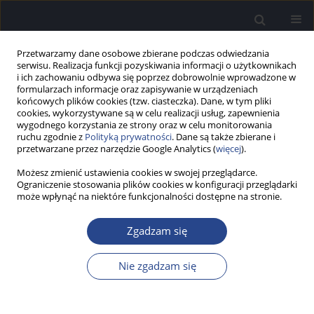
Przetwarzamy dane osobowe zbierane podczas odwiedzania
serwisu. Realizacja funkcji pozyskiwania informacji o użytkownikach
i ich zachowaniu odbywa się poprzez dobrowolnie wprowadzone w
formularzach informacje oraz zapisywanie w urządzeniach
końcowych plików cookies (tzw. ciasteczka). Dane, w tym pliki
cookies, wykorzystywane są w celu realizacji usług, zapewnienia
wygodnego korzystania ze strony oraz w celu monitorowania
ruchu zgodnie z
Polityką prywatności
. Dane są także zbierane i
Autor
Marek Porowski
przetwarzane przez narzędzie Google Analytics (
więcej
).
Możesz zmienić ustawienia cookies w swojej przeglądarce.
PRACA BADAWCZA
Ograniczenie stosowania plików cookies w konfiguracji przeglądarki
Zastosowanie implantu ślimakowego w grupie
może wpłynąć na niektóre funkcjonalności dostępne na stronie.
pacjentów z urazem głowy po pobiciu – badanie
retrospektywne
Zgadzam się
Piotr H. Skarżyński
,
Aleksandra Kołodziejak
,
Emilia Czaplicka
,
Natalia
Nie zgadzam się
Czajka
,
Anna Ratuszniak
,
Marek Porowski
,
Henryk Skarżyński
Now Audiofonol 2025;14(2):39-46
DOI
:
https://doi.org/10.17431/na/202530
Statystyki