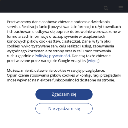
Przetwarzamy dane osobowe zbierane podczas odwiedzania
serwisu. Realizacja funkcji pozyskiwania informacji o użytkownikach
i ich zachowaniu odbywa się poprzez dobrowolnie wprowadzone w
formularzach informacje oraz zapisywanie w urządzeniach
końcowych plików cookies (tzw. ciasteczka). Dane, w tym pliki
cookies, wykorzystywane są w celu realizacji usług, zapewnienia
wygodnego korzystania ze strony oraz w celu monitorowania
ruchu zgodnie z
Polityką prywatności
. Dane są także zbierane i
Autor
Anna Ratuszniak
przetwarzane przez narzędzie Google Analytics (
więcej
).
Możesz zmienić ustawienia cookies w swojej przeglądarce.
STUDIUM PRZYPADKU
Ograniczenie stosowania plików cookies w konfiguracji przeglądarki
Ocena percepcji interwałów muzycznych u
może wpłynąć na niektóre funkcjonalności dostępne na stronie.
użytkownika implantu ślimakowego (CI) z
jednostronną głuchotą (SSD) – studium
Zgadzam się
przypadku
Nie zgadzam się
Weronika Martynowska
,
Anna Ratuszniak
,
Artur Lorens
Now Audiofonol 2026;15(1):59-64
DOI
:
https://doi.org/10.17431/na/214299