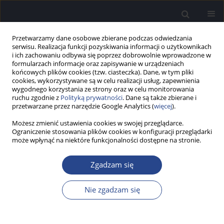
Przetwarzamy dane osobowe zbierane podczas odwiedzania
serwisu. Realizacja funkcji pozyskiwania informacji o użytkownikach
i ich zachowaniu odbywa się poprzez dobrowolnie wprowadzone w
formularzach informacje oraz zapisywanie w urządzeniach
końcowych plików cookies (tzw. ciasteczka). Dane, w tym pliki
cookies, wykorzystywane są w celu realizacji usług, zapewnienia
wygodnego korzystania ze strony oraz w celu monitorowania
ruchu zgodnie z
Polityką prywatności
. Dane są także zbierane i
Autor
Paulina Krasnodębska
przetwarzane przez narzędzie Google Analytics (
więcej
).
Możesz zmienić ustawienia cookies w swojej przeglądarce.
PRAKTYKA KLINICZNA
Ograniczenie stosowania plików cookies w konfiguracji przeglądarki
Model oceny krtani u pacjentów z chorobą
może wpłynąć na niektóre funkcjonalności dostępne na stronie.
Parkinsona
Zgadzam się
Paulina Krasnodębska
,
Tatiana Lewicka
,
Mirosław Czak
,
Joanna Siuda
,
Andrzej W. Mitas
,
Agata Szkiełkowska
Nie zgadzam się
Now Audiofonol 2026;15(1):47-55
DOI
:
https://doi.org/10.17431/na/216444
Statystyki