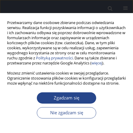
Przetwarzamy dane osobowe zbierane podczas odwiedzania
serwisu. Realizacja funkcji pozyskiwania informacji o użytkownikach
i ich zachowaniu odbywa się poprzez dobrowolnie wprowadzone w
formularzach informacje oraz zapisywanie w urządzeniach
końcowych plików cookies (tzw. ciasteczka). Dane, w tym pliki
cookies, wykorzystywane są w celu realizacji usług, zapewnienia
wygodnego korzystania ze strony oraz w celu monitorowania
ruchu zgodnie z
Polityką prywatności
. Dane są także zbierane i
Autor
Elżbieta Włodarczyk
przetwarzane przez narzędzie Google Analytics (
więcej
).
Możesz zmienić ustawienia cookies w swojej przeglądarce.
PRACA PRZEGLĄDOWA
Ograniczenie stosowania plików cookies w konfiguracji przeglądarki
Wpływ wczesnej implantacji ślimakowej u dzieci
może wpłynąć na niektóre funkcjonalności dostępne na stronie.
na rozwój umiejętności słuchowych i językowych
– przegląd literatury
Zgadzam się
Beata Dziendziel
,
Małgorzata Dębińska
,
Kalina Cyz
,
Marta Mrówka
,
Nie zgadzam się
Elżbieta Włodarczyk
,
Henryk Skarżyński
Now Audiofonol 2026;15(2):9-27
Statystyki