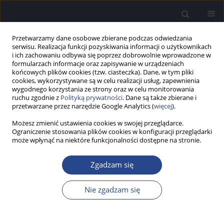
Przetwarzamy dane osobowe zbierane podczas odwiedzania
serwisu. Realizacja funkcji pozyskiwania informacji o użytkownikach
i ich zachowaniu odbywa się poprzez dobrowolnie wprowadzone w
formularzach informacje oraz zapisywanie w urządzeniach
końcowych plików cookies (tzw. ciasteczka). Dane, w tym pliki
cookies, wykorzystywane są w celu realizacji usług, zapewnienia
wygodnego korzystania ze strony oraz w celu monitorowania
ruchu zgodnie z
Polityką prywatności
. Dane są także zbierane i
Autor
Zdzisław Kurkowski
przetwarzane przez narzędzie Google Analytics (
więcej
).
Możesz zmienić ustawienia cookies w swojej przeglądarce.
PRACA BADAWCZA
Ograniczenie stosowania plików cookies w konfiguracji przeglądarki
Efekty terapii Stymulacji Percepcji Słuchowej
może wpłynąć na niektóre funkcjonalności dostępne na stronie.
(SPS-S) u dzieci z zaburzeniami koncentracji
uwagi słuchowej oraz centralnymi zaburzeniami
Zgadzam się
przetwarzania słuchowego
Nie zgadzam się
Natalia Czajka
,
Diana Grudzień
,
Agnieszka Pluta
,
Zdzisław Marek
Kurkowski
,
Małgorzata Ganc
,
Katarzyna Cieśla
,
Henryk Skarżyński
Now Audiofonol 2012;1(1):79-86