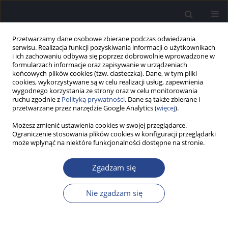
Przetwarzamy dane osobowe zbierane podczas odwiedzania
serwisu. Realizacja funkcji pozyskiwania informacji o użytkownikach
i ich zachowaniu odbywa się poprzez dobrowolnie wprowadzone w
formularzach informacje oraz zapisywanie w urządzeniach
końcowych plików cookies (tzw. ciasteczka). Dane, w tym pliki
cookies, wykorzystywane są w celu realizacji usług, zapewnienia
wygodnego korzystania ze strony oraz w celu monitorowania
ruchu zgodnie z
Polityką prywatności
. Dane są także zbierane i
Autor
Paulina Krasnodębska
przetwarzane przez narzędzie Google Analytics (
więcej
).
Możesz zmienić ustawienia cookies w swojej przeglądarce.
PRAKTYKA KLINICZNA
Ograniczenie stosowania plików cookies w konfiguracji przeglądarki
Model oceny krtani u pacjentów z chorobą
może wpłynąć na niektóre funkcjonalności dostępne na stronie.
Parkinsona
Zgadzam się
Paulina Krasnodębska
,
Tatiana Lewicka
,
Mirosław Czak
,
Joanna Siuda
,
Andrzej W. Mitas
,
Agata Szkiełkowska
Nie zgadzam się
Now Audiofonol 2026;15(1):47-55
DOI
:
https://doi.org/10.17431/na/216444
Statystyki