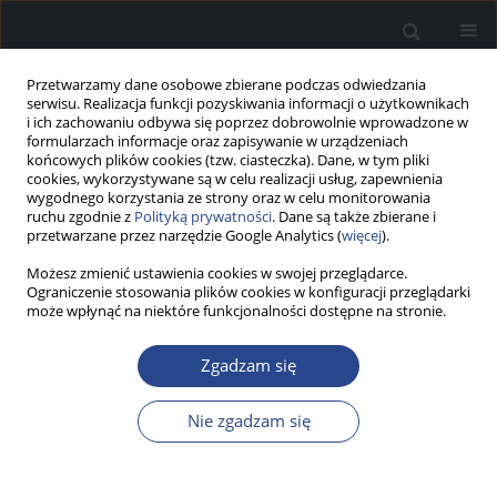
Przetwarzamy dane osobowe zbierane podczas odwiedzania
serwisu. Realizacja funkcji pozyskiwania informacji o użytkownikach
i ich zachowaniu odbywa się poprzez dobrowolnie wprowadzone w
formularzach informacje oraz zapisywanie w urządzeniach
końcowych plików cookies (tzw. ciasteczka). Dane, w tym pliki
cookies, wykorzystywane są w celu realizacji usług, zapewnienia
wygodnego korzystania ze strony oraz w celu monitorowania
ruchu zgodnie z
Polityką prywatności
. Dane są także zbierane i
Autor
Adam Piłka
przetwarzane przez narzędzie Google Analytics (
więcej
).
Możesz zmienić ustawienia cookies w swojej przeglądarce.
PRACA BADAWCZA
Ograniczenie stosowania plików cookies w konfiguracji przeglądarki
Ocena przydatności Kapsułowego Testu Węchu
może wpłynąć na niektóre funkcjonalności dostępne na stronie.
(KTW) w badaniu przesiewowym węchu
Zgadzam się
Małgorzata Talarek
,
Małgorzata Buksińska
,
Elżbieta Gos
,
Adam Piłka
,
Piotr H. Skarżyński
,
Henryk Skarżyński
Nie zgadzam się
Now Audiofonol 2026;15(2):61-69
Statystyki
Streszczenie
Artykuł
(PDF)